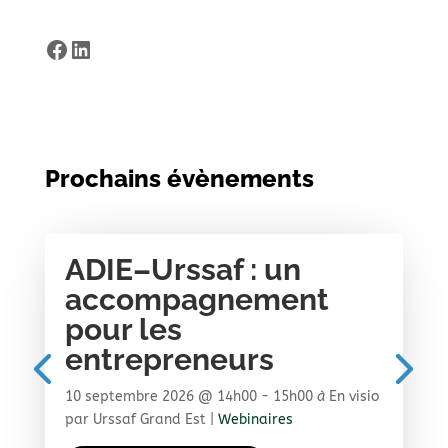
Facebook
LinkedIn
Prochains évènements
ADIE–Urssaf : un
Tr
accompagnement
in
pour les
sa
entrepreneurs
pr
t,
10 septembre 2026
@ 14h00
- 15h00
à
En visio
5 oc
ion
par Urssaf Grand Est
|
Webinaires
Urss