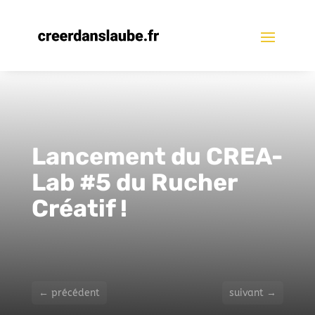
Lancement du CREA-
Lab #5 du Rucher
Créatif !
←
précédent
suivant
→